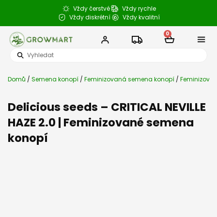
Přeskočit
Vždy čerstvé
Vždy rychle
na
Vždy diskrétní
Vždy kvalitní
obsah
0
Cart
Search
Semena k
CBD a konop
Semenné b
Články a 
...
Domů
/
Semena konopí
/
Feminizovaná semena konopí
/
Feminizovan
Delicious seeds – CRITICAL NEVILLE
HAZE 2.0 | Feminizované semena
konopí