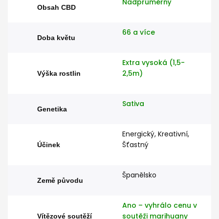
Nadprůměrný
Obsah CBD
66 a více
Doba květu
Extra vysoká (1,5-
2,5m)
Výška rostlin
Sativa
Genetika
Energický, Kreativní,
Šťastný
Účinek
Španělsko
Země původu
Ano – vyhrálo cenu v
soutěži marihuany
Vítězové soutěží