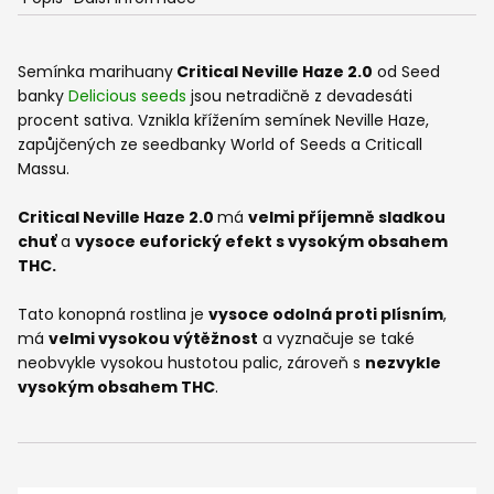
Semínka marihuany
Critical Neville Haze 2.0
od Seed
banky
Delicious seeds
jsou netradičně z devadesáti
procent sativa. Vznikla křížením semínek Neville Haze,
zapůjčených ze seedbanky World of Seeds a Criticall
Massu.
Critical Neville Haze 2.0
má
velmi příjemně sladkou
chuť
a
vysoce euforický efekt s vysokým obsahem
THC.
Tato konopná rostlina je
vysoce odolná proti plísním
,
má
velmi vysokou výtěžnost
a vyznačuje se také
neobvykle vysokou hustotou palic, zároveň s
nezvykle
vysokým obsahem THC
.