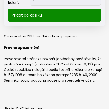
seeds
balení:
-
CRITICAL
Přidat do košíku
NEVILLE
HAZE
2.0
|
Cena včetně DPH bez Nákladů na přepravu
Feminizované
semena
Pravné upozornění:
konopí
množství
Provozovatel stránek upozorňuje všechny návštěvníky, že
pěstování konopí (s obsahem THC větším než 0,3%) je v
České republice nelegální podle testního zákona o konopí
č. 167/1998 a trestního zákona paragraf 285 č. 40/2009
Semínka jsou prodávána pouze pro sběratelské učely.
Popis
Další informace