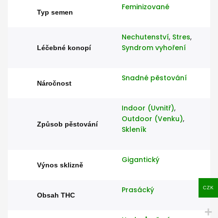
Feminizované
Typ semen
Nechutenství
,
Stres
,
Syndrom vyhoření
Léčebné konopí
Snadné pěstování
Náročnost
Indoor (Uvnitř)
,
Outdoor (Venku)
,
Způsob pěstování
Skleník
Gigantický
Výnos sklizně
CZK
Prasácký
Obsah THC