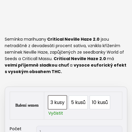
Semínka marihuany
Critical Neville Haze 2.0
jsou
netradičně z devadesáti procent sativa, vznikla křížením
semínek Neville Haze, zapůjčených ze seedbanky World of
Seeds a Criticall Massu.
Critical Neville Haze 2.0
má
velmi příjemně sladkou chuť
a
vysoce euforický efekt
s vysokým obsahem THC.
3 kusy
5 kusů
10 kusů
3 kusy
5 kusů
10 kusů
Balení semen
Vyčistit
Delicious
Počet