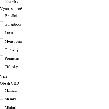
66 a více
Výnos sklizně
Brutální
Gigantický
Luxusní
Monstrózní
Obrovitý
Průměrný
Titánský
Více
Obsah CBD
Mamutí
Masakr
Minimální