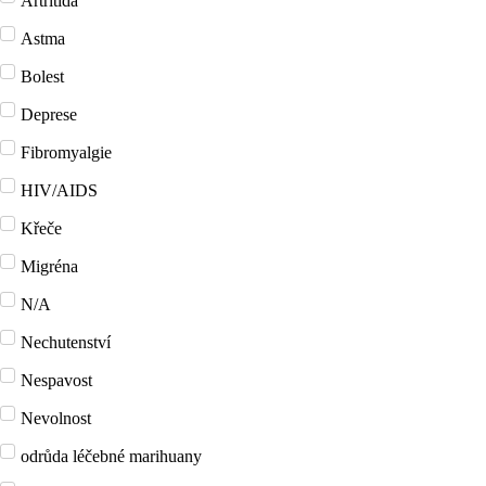
Artritida
Astma
Bolest
Deprese
Fibromyalgie
HIV/AIDS
Křeče
Migréna
N/A
Nechutenství
Nespavost
Nevolnost
odrůda léčebné marihuany