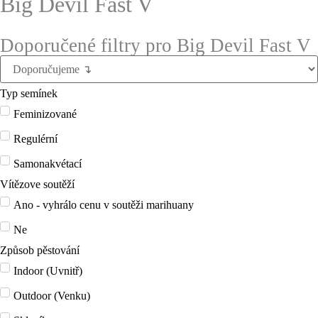
Big Devil Fast V
Doporučené filtry pro Big Devil Fast V
Typ semínek
Feminizované
Regulérní
Samonakvétací
Vítězove soutěží
Ano - vyhrálo cenu v soutěži marihuany
Ne
Způsob pěstování
Indoor (Uvnitř)
Outdoor (Venku)