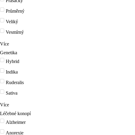
Prasácký
Průměrný
Veliký
Vesmírný
Více
Genetika
Hybrid
Indika
Ruderalis
Sativa
Více
Léčebné konopí
Alzheimer
Anorexie