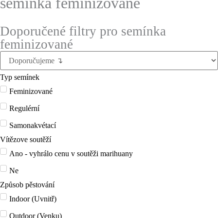
semínka feminizované
Doporučené filtry pro semínka
feminizované
Typ semínek
Feminizované
Regulérní
Samonakvétací
Vítězove soutěží
Ano - vyhrálo cenu v soutěži marihuany
Ne
Způsob pěstování
Indoor (Uvnitř)
Outdoor (Venku)