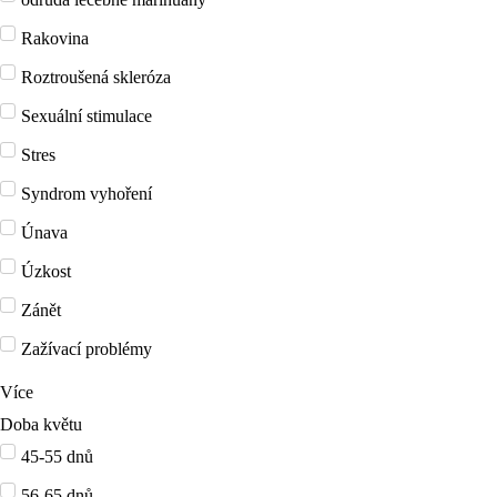
Rakovina
Roztroušená skleróza
Sexuální stimulace
Stres
Syndrom vyhoření
Únava
Úzkost
Zánět
Zažívací problémy
Více
Doba květu
45-55 dnů
56-65 dnů