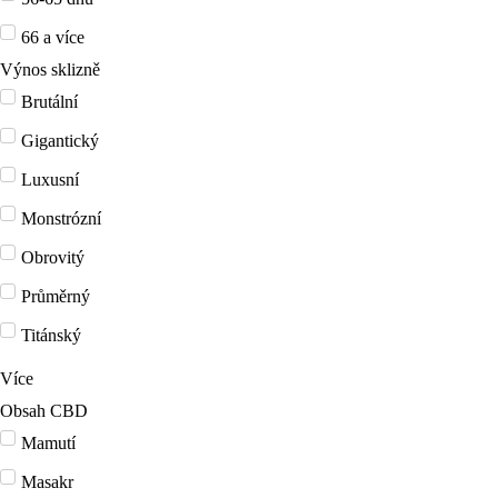
66 a více
Výnos sklizně
Brutální
Gigantický
Luxusní
Monstrózní
Obrovitý
Průměrný
Titánský
Více
Obsah CBD
Mamutí
Masakr