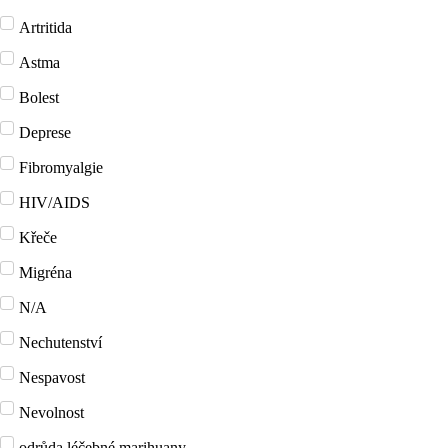
Artritida
Astma
Bolest
Deprese
Fibromyalgie
HIV/AIDS
Křeče
Migréna
N/A
Nechutenství
Nespavost
Nevolnost
odrůda léčebné marihuany