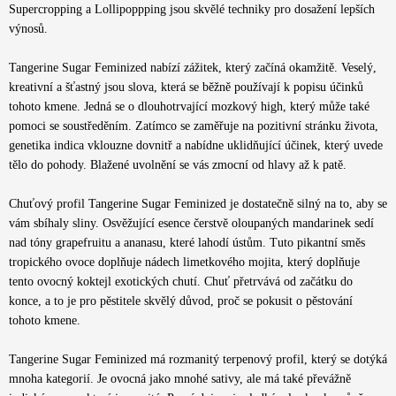
Supercropping a Lollipoppping jsou skvělé techniky pro dosažení lepších
výnosů.
Tangerine Sugar Feminized nabízí zážitek, který začíná okamžitě. Veselý,
kreativní a šťastný jsou slova, která se běžně používají k popisu účinků
tohoto kmene. Jedná se o dlouhotrvající mozkový high, který může také
pomoci se soustředěním. Zatímco se zaměřuje na pozitivní stránku života,
genetika indica vklouzne dovnitř a nabídne uklidňující účinek, který uvede
tělo do pohody. Blažené uvolnění se vás zmocní od hlavy až k patě.
Chuťový profil Tangerine Sugar Feminized je dostatečně silný na to, aby se
vám sbíhaly sliny. Osvěžující esence čerstvě oloupaných mandarinek sedí
nad tóny grapefruitu a ananasu, které lahodí ústům. Tuto pikantní směs
tropického ovoce doplňuje nádech limetkového mojita, který doplňuje
tento ovocný koktejl exotických chutí. Chuť přetrvává od začátku do
konce, a to je pro pěstitele skvělý důvod, proč se pokusit o pěstování
tohoto kmene.
Tangerine Sugar Feminized má rozmanitý terpenový profil, který se dotýká
mnoha kategorií. Je ovocná jako mnohé sativy, ale má také převážně