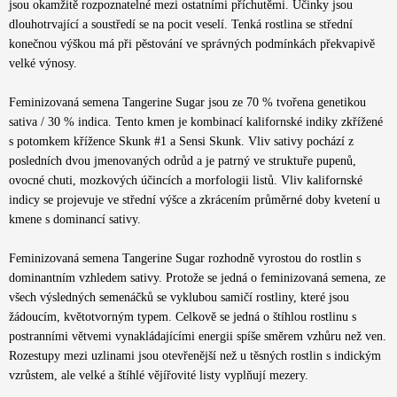
jsou okamžitě rozpoznatelné mezi ostatními příchutěmi. Účinky jsou
dlouhotrvající a soustředí se na pocit veselí. Tenká rostlina se střední
konečnou výškou má při pěstování ve správných podmínkách překvapivě
velké výnosy.
Feminizovaná semena Tangerine Sugar jsou ze 70 % tvořena genetikou
sativa / 30 % indica. Tento kmen je kombinací kalifornské indiky zkřížené
s potomkem křížence Skunk #1 a Sensi Skunk. Vliv sativy pochází z
posledních dvou jmenovaných odrůd a je patrný ve struktuře pupenů,
ovocné chuti, mozkových účincích a morfologii listů. Vliv kalifornské
indicy se projevuje ve střední výšce a zkrácením průměrné doby kvetení u
kmene s dominancí sativy.
Feminizovaná semena Tangerine Sugar rozhodně vyrostou do rostlin s
dominantním vzhledem sativy. Protože se jedná o feminizovaná semena, ze
všech výsledných semenáčků se vyklubou samičí rostliny, které jsou
žádoucím, květotvorným typem. Celkově se jedná o štíhlou rostlinu s
postranními větvemi vynakládajícími energii spíše směrem vzhůru než ven.
Rozestupy mezi uzlinami jsou otevřenější než u těsných rostlin s indickým
vzrůstem, ale velké a štíhlé vějířovité listy vyplňují mezery.