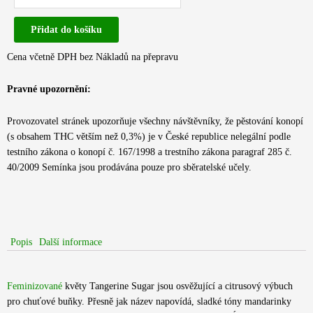
-
Přidat do košíku
Tangerine
Sugar
Cena včetně DPH bez Nákladů na přepravu
|
Feminizovaná
Pravné upozornění:
semínka
konopí
Provozovatel stránek upozorňuje všechny návštěvníky, že pěstování konopí
množství
(s obsahem THC větším než 0,3%) je v České republice nelegální podle
testního zákona o konopí č. 167/1998 a trestního zákona paragraf 285 č.
40/2009 Semínka jsou prodávána pouze pro sběratelské učely.
Popis
Další informace
Feminizované
květy Tangerine Sugar jsou osvěžující a citrusový výbuch
pro chuťové buňky. Přesně jak název napovídá, sladké tóny mandarinky