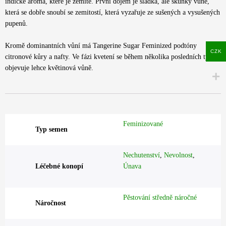
indické aroma, které je zemité. První dojem je sladká, ale skunky vůně,
která se dobře snoubí se zemitostí, která vyzařuje ze sušených a vysušených
pupenů.
Kromě dominantních vůní má Tangerine Sugar Feminized podtóny
CZK
citronové kůry a nafty. Ve fázi kvetení se během několika posledních týdnů
objevuje lehce květinová vůně.
Feminizované
Typ semen
Nechutenství
,
Nevolnost
,
Léčebné konopí
Únava
Pěstování středně náročné
Náročnost