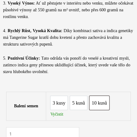
3.
Vysoký Výnos:
Ať už pěstujete v interiéru nebo venku, můžete očekávat
působivé výnosy až 550 gramů na m² uvnitř, nebo přes 600 gramů na
rostlinu venku.
4.
Rychlý Růst, Vysoká Kvalita:
Díky kombinaci sativa a indica genetiky
má Tangerine Sugar kratší dobu kvetení a přesto zachovává kvalitu a
strukturu sativových pupenů.
5.
Pozitivní Účinky:
Tato odrůda vás ponoří do veselé a kreativní mysli,
zatímco indica geny přinesou uklidňující účinek, který uvede vaše tělo do
stavu hlubokého uvolnění.
3 kusy
5 kusů
10 kusů
3 kusy
5 kusů
10 kusů
Balení semen
Vyčistit
Sensi
Seeds