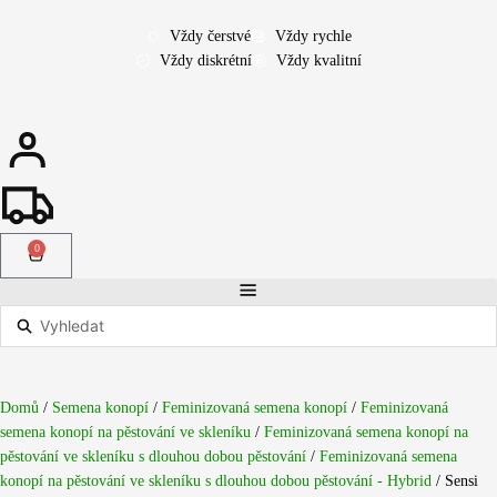
Přeskočit
na
Vždy čerstvé
Vždy rychle
obsah
Vždy diskrétní
Vždy kvalitní
0
Cart
Search
...
Domů
/
Semena konopí
/
Feminizovaná semena konopí
/
Feminizovaná
semena konopí na pěstování ve skleníku
/
Feminizovaná semena konopí na
pěstování ve skleníku s dlouhou dobou pěstování
/
Feminizovaná semena
konopí na pěstování ve skleníku s dlouhou dobou pěstování - Hybrid
/ Sensi