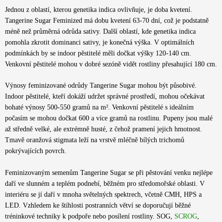
Jednou z oblastí, kterou genetika indica ovlivňuje, je doba kvetení.
Tangerine Sugar Feminized má dobu kvetení 63-70 dní, což je podstatně
méně než průměrná odrůda sativy. Další oblastí, kde genetika indica
pomohla zkrotit dominanci sativy, je konečná výška. V optimálních
podmínkách by se indoor pěstitelé měli dočkat výšky 120-140 cm.
Venkovní pěstitelé mohou v dobré sezóně vidět rostliny přesahující 180 cm.
Výnosy feminizované odrůdy Tangerine Sugar mohou být působivé.
Indoor pěstitelé, kteří dokáží udržet správné prostředí, mohou očekávat
bohaté výnosy 500-550 gramů na m². Venkovní pěstitelé s ideálním
počasím se mohou dočkat 600 a více gramů na rostlinu. Pupeny jsou malé
až středně velké, ale extrémně husté, z čehož pramení jejich hmotnost.
Tmavě oranžová stigmata leží na vrstvě mléčně bílých trichomů
pokrývajících povrch.
Feminizovaným semenům Tangerine Sugar se při pěstování venku nejlépe
daří ve slunném a teplém podnebí, běžném pro středomořské oblasti. V
interiéru se jí daří v mnoha světelných spektrech, včetně CMH, HPS a
LED. Vzhledem ke štíhlosti postranních větví se doporučují běžné
tréninkové techniky k podpoře nebo posílení rostliny. SOG,
SCROG
,