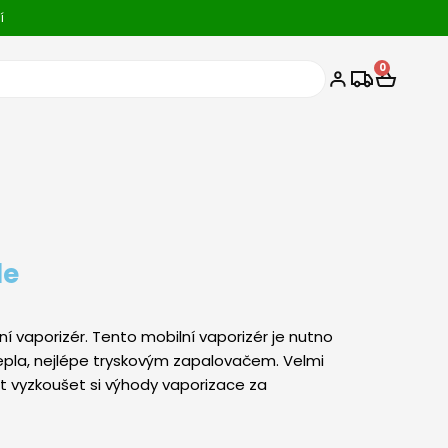
í
0
Car
le
ní vaporizér. Tento mobilní vaporizér je nutno
epla, nejlépe tryskovým zapalovačem. Velmi
 vyzkoušet si výhody vaporizace za