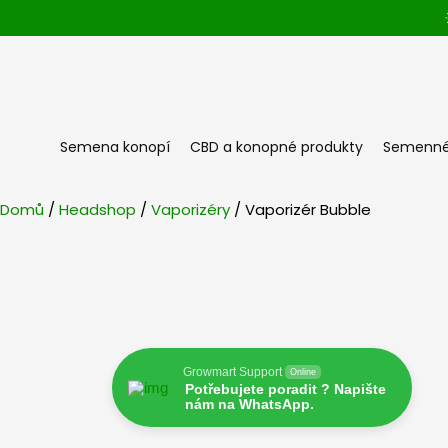
Přeskočit
na
obsah
Semena konopí
CBD a konopné produkty
Semenné
Domů
/
Headshop
/
Vaporizéry
/ Vaporizér Bubble
Growmart Support
Online
Potřebujete poradit ? Napište
nám na WhatsApp.