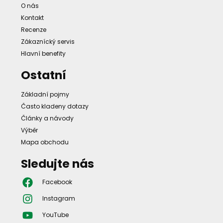
O nás
Kontakt
Recenze
Zákaznícký servis
Hlavní benefity
Ostatní
Základní pojmy
Často kladeny dotazy
Články a návody
Výběr
Mapa obchodu
Sledujte nás
Facebook
Instagram
YouTube