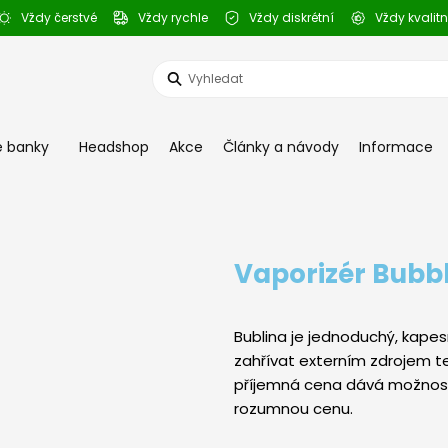
Vždy čerstvé
Vždy rychle
Vždy diskrétní
Vždy kvalitn
Search
...
 banky
Headshop
Akce
Články a návody
Informace
Vaporizér Bubb
Bublina je jednoduchý, kapes
zahřívat externím zdrojem t
příjemná cena dává možnost
rozumnou cenu.