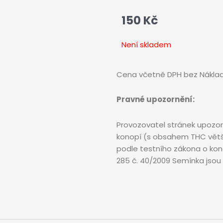
150
Kč
Není skladem
Cena včetně DPH bez Náklad
Pravné upozornění:
Provozovatel stránek upozor
konopí (s obsahem THC větší
podle testního zákona o kono
285 č. 40/2009 Semínka jsou