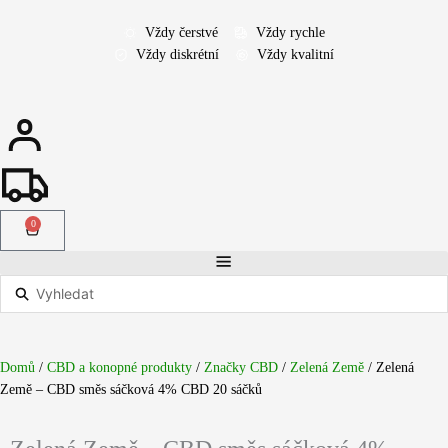
Přeskočit
na
Vždy čerstvé
Vždy rychle
obsah
Vždy diskrétní
Vždy kvalitní
0
Cart
Search
...
Domů
/
CBD a konopné produkty
/
Značky CBD
/
Zelená Země
/ Zelená
Země – CBD směs sáčková 4% CBD 20 sáčků