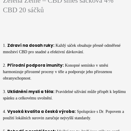
Zelená Země – CBD směs sáčková 4%
CBD 20 sáčků
Zdraví na dosah ruky:
1.
Každý sáček obsahuje přesně odměřené
množství CBD pro snadné a efektivní dávkování.
Přírodní podpora imunity:
2.
Konopné semínko v směsi
harmonizuje přirozené procesy v těle a podporuje jeho přirozenou
obranyschopnost.
Uklidnění mysli a těla:
3.
Pravidelné užívání může přispět k lepšímu
spánku a celkovému uvolnění.
Vysoká kvalita a česká výroba:
4.
Spolupráce s Dr. Popovem a
použití lokálních surovin zaručuje nejvyšší standardy.