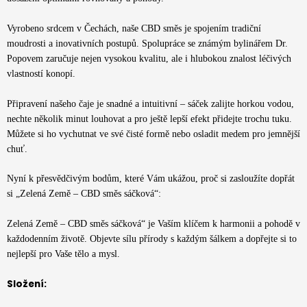
Vyrobeno srdcem v Čechách, naše CBD směs je spojením tradiční
moudrosti a inovativních postupů. Spolupráce se známým bylinářem Dr.
Popovem zaručuje nejen vysokou kvalitu, ale i hlubokou znalost léčivých
vlastností konopí.
Připravení našeho čaje je snadné a intuitivní – sáček zalijte horkou vodou,
nechte několik minut louhovat a pro ještě lepší efekt přidejte trochu tuku.
Můžete si ho vychutnat ve své čisté formě nebo osladit medem pro jemnější
chuť.
Nyní k přesvědčivým bodům, které Vám ukážou, proč si zasloužíte dopřát
si „Zelená Země – CBD směs sáčková“:
Zelená Země – CBD směs sáčková“ je Vaším klíčem k harmonii a pohodě v
každodenním životě. Objevte sílu přírody s každým šálkem a dopřejte si to
nejlepší pro Vaše tělo a mysl.
Složení: