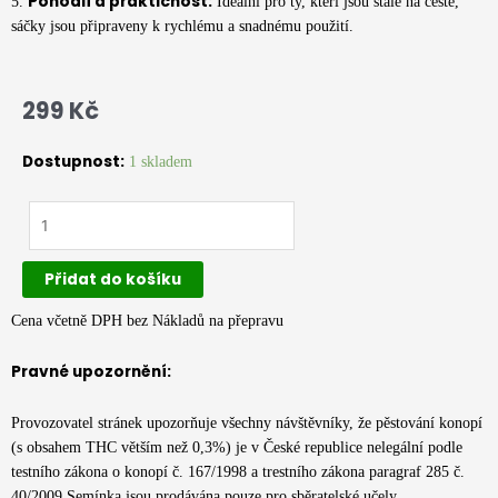
Pohodlí a praktičnost:
5.
Ideální pro ty, kteří jsou stále na cestě,
sáčky jsou připraveny k rychlému a snadnému použití.
299
Kč
Dostupnost:
1 skladem
Zelená
Země
-
Přidat do košíku
CBD
směs
Cena včetně DPH bez Nákladů na přepravu
sáčková
4%
Pravné upozornění:
CBD
20
Provozovatel stránek upozorňuje všechny návštěvníky, že pěstování konopí
sáčků
(s obsahem THC větším než 0,3%) je v České republice nelegální podle
množství
testního zákona o konopí č. 167/1998 a trestního zákona paragraf 285 č.
40/2009 Semínka jsou prodávána pouze pro sběratelské učely.