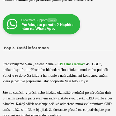
Growmart Support
Online
Potřebujete poradit ? Napište
nám na WhatsApp.
Popis
Další informace
Představujeme Vám „Zelená Země –
CBD směs sáčková
4% CBD“,
unikátní symfonii přírodního blahodárného účinku a moderního pohodlí.
Ponořte se do světa klidu a harmonie s naší exkluzivní konopnou směsí,
která je pečlivě připravena, aby podpořila Vaše tělo i mysl.
Jste na cestách, v práci, nebo hledáte okamžité uvolnění po náročném dni?
S našimi předem připravenými sáčky získáte svou dávku CBD rychle a bez
námahy. Každý sáček obsahuje pečlivě odměřené množství prémiové CBD
směsi, takže si můžete být jisti, že dostanete přesně to, co potřebujete pro
dosažení optimální rovnováhy a pohody.