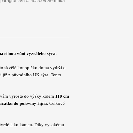
 paragraf 285 č. 40/2009 Semínka
a silnou vůní vyzrálého sýra
.
oto skvělé konopíčko doma vydrží o
lí již z původního UK sýra. Tento
u vám vyroste do výšky kolem
110 cm
ačátku do poloviny října
. Celkově
 tvrdé jako kámen. Díky vysokému