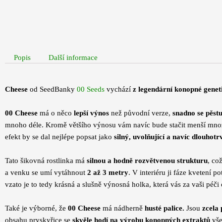
Popis
Další informace
Cheese
od SeedBanky
00 Seeds
vychází
z legendární konopné gene
00 Cheese
má o něco
lepší výnos
než původní verze,
snadno se pěstu
mnoho déle. Kromě většího výnosu vám navíc bude stačit menší množstv
efekt by se dal nejlépe popsat jako
silný, uvolňující a navíc dlouhotrv
Tato šikovná rostlinka má
silnou a hodně rozvětvenou strukturu
, co
a venku se umí vytáhnout
2 až 3 metry
. V interiéru ji fáze kvetení p
vzato je to tedy krásná a slušně výnosná holka, která vás za vaši péč
Také je výborné, že
00 Cheese
má nádherně
husté palice.
Jsou
zcela 
obsahu pryskyřice se
skvěle hodí na výrobu konopných extraktů
vš