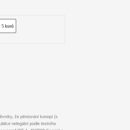
5 kusů
y
5 kusů
vníky, že pěstování konopí (s
lice nelegální podle testního