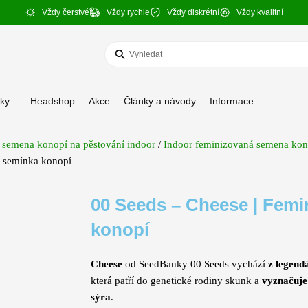
Vždy čerstvé
Vždy rychle
Vždy diskrétní
Vždy kvalitní
Search
...
ky
Headshop
Akce
Články a návody
Informace
 semena konopí na pěstování indoor
/
Indoor feminizovaná semena kono
é semínka konopí
00 Seeds – Cheese | Fem
konopí
Cheese
od SeedBanky 00 Seeds vychází
z legend
která patří do genetické rodiny skunk a
vyznačuje
sýra
.