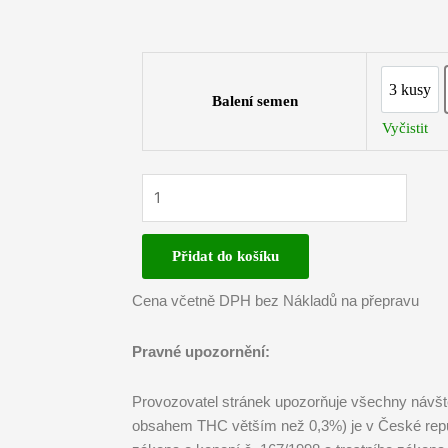
3 kusy
3 kus
Balení semen
Vyčistit
00
Seeds
-
Přidat do košíku
Cheese
|
Cena včetně DPH bez Nákladů na přepravu
Feminizované
semínka
Pravné upozornění:
konopí
množství
Provozovatel stránek upozorňuje všechny návště
obsahem THC větším než 0,3%) je v České repub