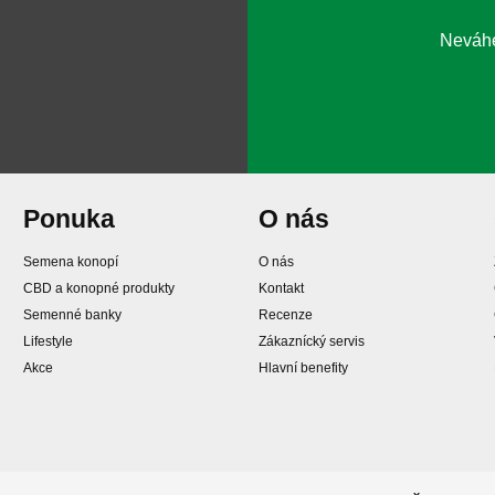
Neváhe
Ponuka
O nás
Semena konopí
O nás
CBD a konopné produkty
Kontakt
Semenné banky
Recenze
Lifestyle
Zákaznícký servis
Akce
Hlavní benefity