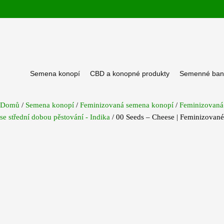
Přeskočit
na
obsah
Semena konopí
CBD a konopné produkty
Semenné ban
Domů
/
Semena konopí
/
Feminizovaná semena konopí
/
Feminizovaná
se střední dobou pěstování - Indika
/ 00 Seeds – Cheese | Feminizovan