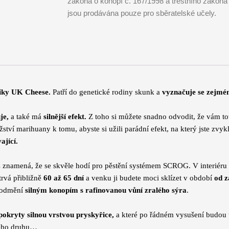
zákona o konopí č. 167/1998 a trestního zákona
jsou prodávána pouze pro sběratelské učely.
tiky UK Cheese.
Patří do genetické rodiny skunk a
vyznačuje se zejmén
je,
a také má
silnější efekt.
Z toho si můžete snadno odvodit, že vám t
í marihuany k tomu, abyste si užili parádní efekt, na který jste zvyk
ající.
ž znamená, že se skvěle hodí pro pěstění systémem SCROG. V interiér
otrvá přibližně
60 až 65 dní
a venku ji budete moci sklízet v období
od z
i odmění
silným konopím s rafinovanou vůní zralého sýra
.
pokryty silnou vrstvou pryskyřice,
a které po řádném vysušení budou
eho druhu…