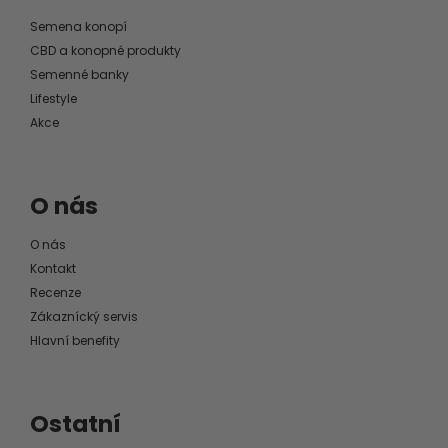
Semena konopí
CBD a konopné produkty
Semenné banky
Lifestyle
Akce
O nás
O nás
Kontakt
Recenze
Zákaznícký servis
Hlavní benefity
Ostatní