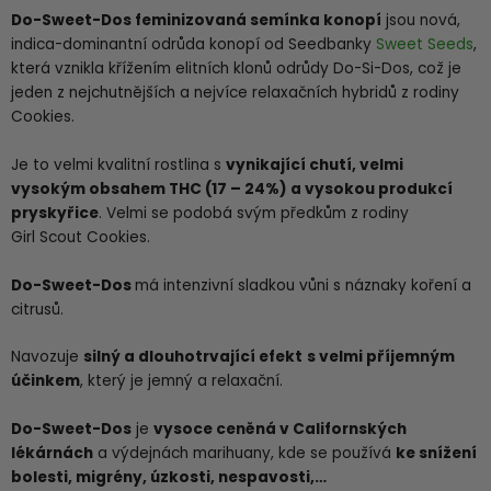
Do-Sweet-Dos feminizovaná semínka konopí
jsou nová,
indica-dominantní odrůda konopí od Seedbanky
Sweet Seeds
,
která vznikla křížením elitních klonů odrůdy Do-Si-Dos, což je
jeden z nejchutnějších a nejvíce relaxačních hybridů z rodiny
Cookies.
Je to velmi kvalitní rostlina s
vynikající chutí, velmi
vysokým obsahem THC (17 – 24%) a vysokou produkcí
pryskyřice
. Velmi se podobá svým předkům z rodiny
Girl Scout Cookies.
Do-Sweet-Dos
má intenzivní sladkou vůni s náznaky koření a
citrusů.
Navozuje
silný a dlouhotrvající efekt
s velmi příjemným
účinkem
, který je jemný a relaxační.
Do-Sweet-Dos
je
vysoce ceněná v Californských
lékárnách
a výdejnách marihuany, kde se používá
ke snížení
bolesti, migrény, úzkosti, nespavosti,…