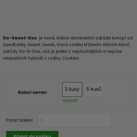
Do-Sweet-Dos
je nová, indica-dominantní odrůda konopí od
Seedbanky Sweet Seeds, která vznikla křížením elitních klonů
odrůdy Do-Si-Dos, což je jeden z nejchutnějších a nejvíce
relaxačních hybridů z rodiny Cookies.
3 kusy
5 kusů
3 kusy
5 kusů
Balení semen
Vyčistit
Sweet
Počet balení:
Seeds®
-
Přidat do košíku
Do-