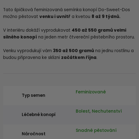
Tato špičková feminizovaná semínka konopí Do-Sweet-Dos
možno pěstovat
venku i uvnitř
a kvetou
8 až 9 týdnů.
V interiéru dokáží vyprodukovat
450 až 550 gramů velmi
silného konopí
na jeden metr čtvereční pěstebního prostoru.
Venku vyprodukují vám
350 až 500 gramů
na jednu rostlinu a
budou připravena ke sklizni
začátkem října
.
Feminizované
Typ semen
Bolest
,
Nechutenství
Léčebné konopí
Snadné pěstování
Náročnost