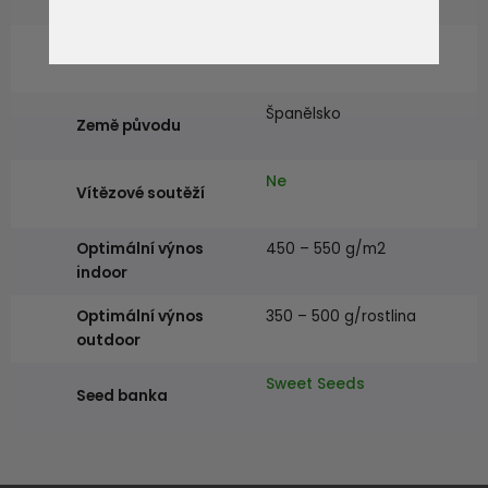
Relaxující, Uvolněný
Účinek
Španělsko
Země původu
Ne
Vítězové soutěží
Optimální výnos
450 – 550 g/m2
indoor
Optimální výnos
350 – 500 g/rostlina
outdoor
Sweet Seeds
Seed banka