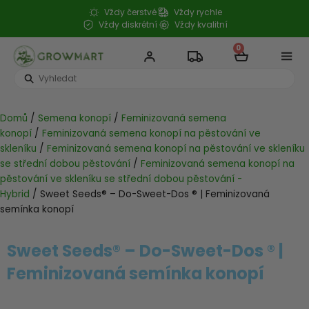
Přeskočit
Vždy čerstvé
Vždy rychle
na
Vždy diskrétní
Vždy kvalitní
obsah
0
Cart
Search
...
Domů
/
Semena konopí
/
Feminizovaná semena
konopí
/
Feminizovaná semena konopí na pěstování ve
skleníku
/
Feminizovaná semena konopí na pěstování ve skleníku
se střední dobou pěstování
/
Feminizovaná semena konopí na
pěstování ve skleníku se střední dobou pěstování -
Hybrid
/ Sweet Seeds® – Do-Sweet-Dos ® | Feminizovaná
semínka konopí
Sweet Seeds® – Do-Sweet-Dos ® |
Feminizovaná semínka konopí