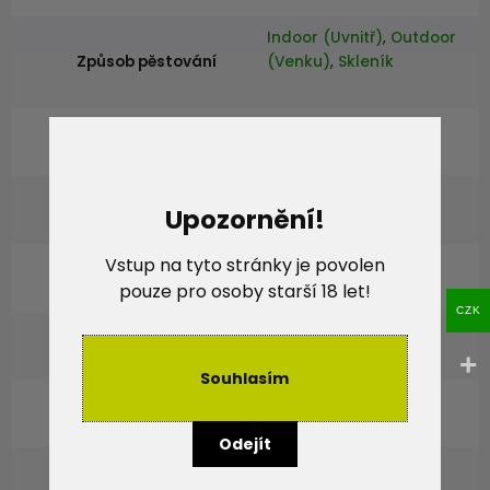
Indoor (Uvnitř)
,
Outdoor
Způsob pěstování
(Venku)
,
Skleník
Luxusní
Výnos sklizně
Vesmírný
Obsah THC
Upozornění!
Vstup na tyto stránky je povolen
Průměrný
Obsah CBD
pouze pro osoby starší 18 let!
CZK
56-65 dnů
Doba květu
Souhlasím
Vysoká (1-1,5m)
Výška rostlin
Odejít
Indika
,
Hybrid
Genetika