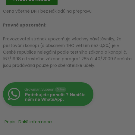
Sweet-
Cena včetně DPH bez Nákladů na přepravu
Dos
®
Pravné upozornění:
|
Feminizovaná
Provozovatel stránek upozorňuje všechny návštěvníky, že
semínka
pěstování konopí (s obsahem THC větším než 0,3%) je v
konopí
České republice nelegální podle testního zákona o konopí č.
množství
167/1998 a trestního zákona paragraf 285 č. 40/2009 Semínka
jsou prodávána pouze pro sběratelské učely.
Growmart Support
Online
Potřebujete poradit ? Napište
nám na WhatsApp.
Popis
Další informace