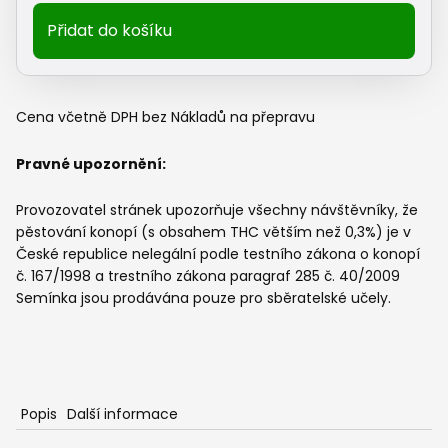
-
SKUNK
Přidat do košíku
#11®
|
Feminizovaná
semínka
Cena včetně DPH bez Nákladů na přepravu
konopí
množství
Pravné upozornění:
Provozovatel stránek upozorňuje všechny návštěvníky, že
pěstování konopí (s obsahem THC větším než 0,3%) je v
České republice nelegální podle testního zákona o konopí
č. 167/1998 a trestního zákona paragraf 285 č. 40/2009
Semínka jsou prodávána pouze pro sběratelské učely.
Popis
Další informace