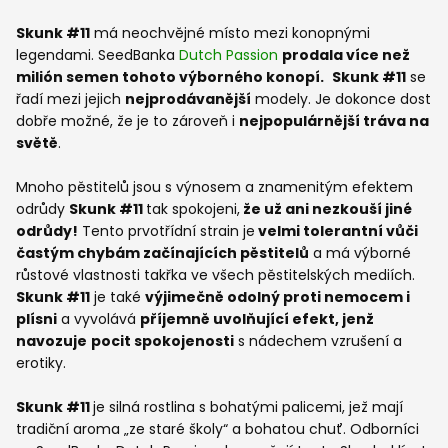
Skunk #11
má neochvějné místo mezi konopnými
legendami. SeedBanka
Dutch Passion
prodala více než
milión semen tohoto výborného konopí.
Skunk #11
se
řadí mezi jejich
nejprodávanější
modely. Je dokonce dost
dobře možné, že je to zároveň i
nejpopulárnější tráva na
světě
.
Mnoho pěstitelů jsou s výnosem a znamenitým efektem
odrůdy
Skunk #11
tak spokojeni,
že už ani nezkouší jiné
odrůdy!
Tento prvotřídní strain je
velmi tolerantní vůči
častým chybám začínajících pěstitelů
a má výborné
růstové vlastnosti takřka ve všech pěstitelských mediích.
Skunk #11
je také
výjimečně odolný proti nemocem i
plísni
a vyvolává
příjemně uvolňující efekt, jenž
navozuje
pocit spokojenosti
s nádechem vzrušení a
erotiky.
Skunk #11
je silná rostlina s bohatými palicemi, jež mají
tradiční aroma „ze staré školy“ a bohatou chuť. Odborníci