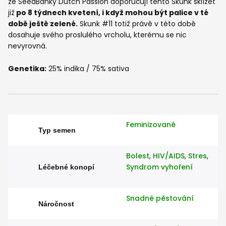
ze SeedBanky Dutch Passion doporučují tento Skunk sklízet
již
po 8 týdnech kvetení, i když mohou být palice v té
době ještě zelené.
Skunk #11 totiž právě v této době
dosahuje svého proslulého vrcholu, kterému se nic
nevyrovná
.
Genetika:
25% indika / 75% sativa
Feminizované
Typ semen
Bolest
,
HIV/AIDS
,
Stres
,
Syndrom vyhoření
Léčebné konopí
Snadné pěstování
Náročnost