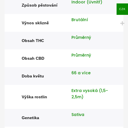
Indoor (Uvnitř)
Způsob pěstování
CZK
Brutální
Výnos sklizně
Průměrný
Obsah THC
Průměrný
Obsah CBD
66 a více
Doba květu
Extra vysoká (1,5-
2,5m)
Výška rostlin
Sativa
Genetika