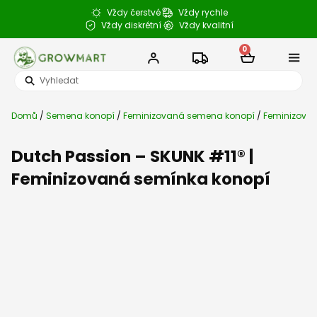
Přeskočit
Vždy čerstvé
Vždy rychle
na
Vždy diskrétní
Vždy kvalitní
obsah
0
Cart
Search
Semena k
CBD a konop
Semenné b
Články a 
...
Domů
/
Semena konopí
/
Feminizovaná semena konopí
/
Feminizovan
Dutch Passion – SKUNK #11® |
Feminizovaná semínka konopí