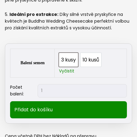
plné pryskyřice a připravené k sklizni.
5.
Ideální pro extrakce:
Díky silné vrstvě pryskyřice na
květech je Buddha Wedding Cheesecake perfektní volbou
pro získání kvalitních extraktů s vysokou účinností.
3 kusy
10 kusů
3 kusy
10 kusů
Balení semen
Vyčistit
Buddha
Počet
Seeds
balení:
-
Buddha
Přidat do košíku
Wedding
Cheesecake
|
Feminizované
Cena včetně DPH bez Nákladů na přepravu