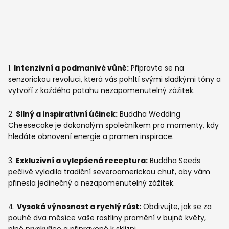
1.
Intenzivní a podmanivé vůně:
Připravte se na
senzorickou revoluci, která vás pohltí svými sladkými tóny a
vytvoří z každého potahu nezapomenutelný zážitek.
2.
Silný a inspirativní účinek:
Buddha Wedding
Cheesecake je dokonalým společníkem pro momenty, kdy
hledáte obnovení energie a pramen inspirace.
3.
Exkluzivní a vylepšená receptura:
Buddha Seeds
pečlivě vyladila tradiční severoamerickou chuť, aby vám
přinesla jedinečný a nezapomenutelný zážitek.
4.
Vysoká výnosnost a rychlý růst:
Obdivujte, jak se za
pouhé dva měsíce vaše rostliny promění v bujné květy,