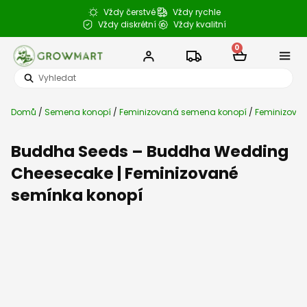
Přeskočit
Vždy čerstvé
Vždy rychle
na
Vždy diskrétní
Vždy kvalitní
obsah
0
Cart
Search
Semena k
CBD a konop
Semenné b
Články a 
...
Domů
/
Semena konopí
/
Feminizovaná semena konopí
/
Feminizovan
Buddha Seeds – Buddha Wedding
Cheesecake | Feminizované
semínka konopí