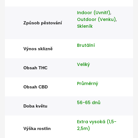
Indoor (Uvnitř)
,
Outdoor (Venku)
,
Způsob pěstování
Skleník
Brutální
Výnos sklizně
Veliký
Obsah THC
Průměrný
Obsah CBD
56-65 dnů
Doba květu
Extra vysoká (1,5-
2,5m)
Výška rostlin