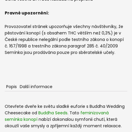
semínka
konopí
Pravné upozornění:
množství
Provozovatel stránek upozorňuje všechny návštěvníky, že
pěstování konopí (s obsahem THC větším než 0,3%) je v
České republice nelegální podle testního zákona o konopí
č. 167/1998 a trestního zákona paragraf 285 č. 40/2009
Semínka jsou prodávána pouze pro sběratelské učely.
Popis
Další informace
Otevřete dveře ke světu sladké euforie s Buddha Wedding
Cheesecake od
Buddha Seeds
. Tato
feminizovaná
semínka konopí
nabízí dokonalou symfonii chutí, která
okouzlí vaše smysly a zpříjemní každý moment relaxace.