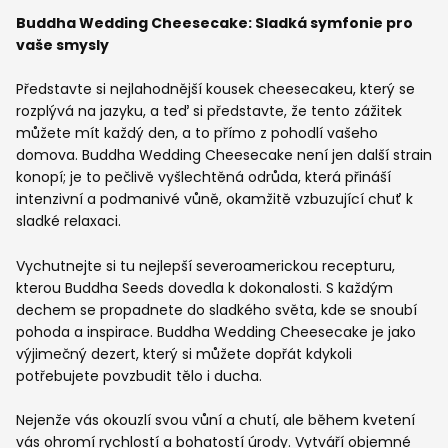
Buddha Wedding Cheesecake: Sladká symfonie pro
vaše smysly
Představte si nejlahodnější kousek cheesecakeu, který se
rozplývá na jazyku, a teď si představte, že tento zážitek
můžete mít každý den, a to přímo z pohodlí vašeho
domova. Buddha Wedding Cheesecake není jen další strain
konopí; je to pečlivě vyšlechtěná odrůda, která přináší
intenzivní a podmanivé vůně, okamžitě vzbuzující chuť k
sladké relaxaci.
Vychutnejte si tu nejlepší severoamerickou recepturu,
kterou Buddha Seeds dovedla k dokonalosti. S každým
dechem se propadnete do sladkého světa, kde se snoubí
pohoda a inspirace. Buddha Wedding Cheesecake je jako
výjimečný dezert, který si můžete dopřát kdykoli
potřebujete povzbudit tělo i ducha.
Nejenže vás okouzlí svou vůní a chutí, ale během kvetení
vás ohromí rychlostí a bohatostí úrody. Vytváří objemné