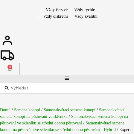
Přeskočit
na
Vždy čerstvé
Vždy rychle
obsah
Vždy diskrétní
Vždy kvalitní
0
Cart
Search
...
Domů
/
Semena konopí
/
Samonakvétací semena konopí
/
Samonakvétací
semena konopí na pěstování ve skleníku
/
Samonakvétací semena konopí na
pěstování ve skleníku se střední dobou pěstování
/
Samonakvétací semena
konopí na pěstování ve skleníku se střední dobou pěstování - Hybrid
/ Expert