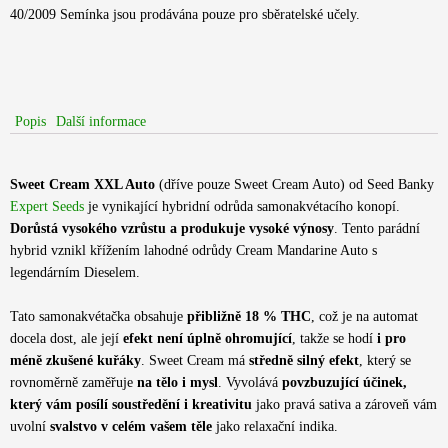
40/2009 Semínka jsou prodávána pouze pro sběratelské učely.
Popis
Další informace
Sweet Cream XXL Auto
(dříve pouze Sweet Cream Auto) od Seed Banky
Expert Seeds
je vynikající hybridní odrůda samonakvétacího konopí.
Dorůstá vysokého vzrůstu a produkuje vysoké výnosy
. Tento parádní
hybrid vznikl křížením lahodné odrůdy Cream Mandarine Auto s
legendárním Dieselem.
Tato samonakvétačka obsahuje
přibližně 18 % THC
, což je na automat
docela dost, ale její
efekt není úplně ohromující
, takže se hodí
i pro
méně zkušené kuřáky
. Sweet Cream má
středně silný efekt
, který se
rovnoměrně zaměřuje
na tělo i mysl
. Vyvolává
povzbuzující účinek,
který vám posílí soustředění i kreativitu
jako pravá sativa a zároveň vám
uvolní
svalstvo v celém vašem těle
jako relaxační indika.