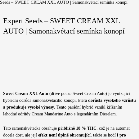
Seeds – SWEET CREAM XXL AUTO | Samonakvétací semínka konopí
Expert Seeds – SWEET CREAM XXL
AUTO | Samonakvétací semínka konopí
Sweet Cream XXL Auto
(dříve pouze Sweet Cream Auto) je vynikající
hybridní odrůda samonakvétacího konopí, která
dorůstá vysokého vzrůstu
a produkuje vysoké výnosy
. Tento parádní hybrid vznikl křížením
lahodné odrůdy Cream Mandarine Auto s legendárním Dieselem.
Tato samonakvétačka obsahuje
přibližně 18 % THC
, což je na automat
docela dost, ale její
efekt není úplně ohromující
, takže se hodí
i pro