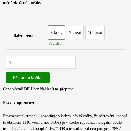
méně zkušené kuřáky
.
3 kusy
5 kusů
10 kusů
3 kusy
5 kusů
10 kusů
Balení semen
Vyčistit
Expert
Seeds
-
Přidat do košíku
SWEET
CREAM
Cena včetně DPH bez Nákladů na přepravu
XXL
AUTO
Pravné upozornění:
|
Samonakvétací
Provozovatel stránek upozorňuje všechny návštěvníky, že pěstování konopí
semínka
(s obsahem THC větším než 0,3%) je v České republice nelegální podle
konopí
testního zákona o konopí č. 167/1998 a trestního zákona paragraf 285 č.
množství