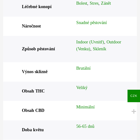
Bolest
,
Stres
,
Zánět
Léčebné konopí
Snadné pěstování
Náročnost
Indoor (Uvnitř)
,
Outdoor
Způsob pěstování
(Venku)
,
Skleník
Brutální
Výnos sklizně
Veliký
Obsah THC
CZK
Minimální
Obsah CBD
56-65 dnů
Doba květu