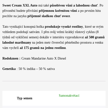
Sweet Cream XXL Auto
má také
působivou vůni a lahodnou chuť
. Po
přivonění budete přivítáni
příjemnou kořenitou vůní
a po prvním hitu
pocítíte na jazyku
příjemně sladkou chuť ovoce
.
Tato vynikající konopná holka
produkuje vysoké rostliny
, které se svým
vzhledem podobají sativám. I přes svůj velmi krátký růstový cyklus (8
týdnů od vyklíčení semen) dokáže v interiéru vyprodukovat
až 500 gramů
lahodné marihuany
na jeden metr čtvereční pěstebního prostoru a venku
vám vychrlí
až
175 gramů na jednu rostlinu
.
Rodokmen :
Cream Mandarine Auto X Diesel
Genetika
: 50 % indika – 50 % sativa
Samonakvétací
Typ semen