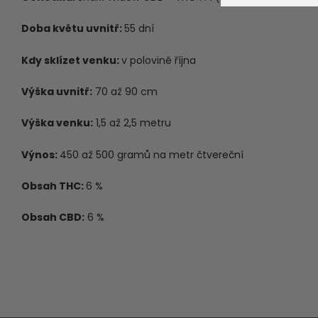
Doba květu uvnitř:
55 dní
Kdy sklízet venku:
v polovině října
Výška uvnitř:
70 až 90 cm
Výška venku:
1,5 až 2,5 metru
Výnos:
450 až 500 gramů na metr čtvereční
Obsah THC:
6 %
Obsah CBD:
6 %