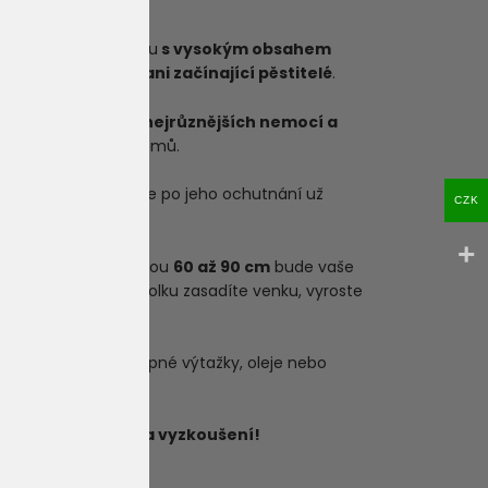
vořila novou rostlinu
s vysokým obsahem
žádné problémy ani začínající pěstitelé
.
pomůže s léčbou nejrůznějších nemocí a
a zdravotních problémů.
áří tak chutný lék, že po jeho ochutnání už
CZK
asická indika. S výškou
60 až 90 cm
bude vaše
okud si tuto léčivou holku zasadíte venku, vyroste
vyrábí nejrůznější konopné výtažky, oleje nebo
á rozhodně stojí za vyzkoušení!