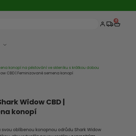
0
Cart
na konopí na pěstování ve skleníku s krátkou dobou
dow CBD | Feminizované semena konopí
Shark Widow CBD |
na konopí
 svou oblíbenou konopnou odrůdu Shark Widow