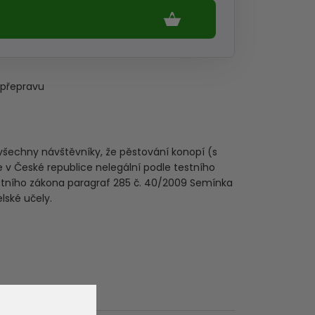
 přepravu
všechny návštěvníky, že pěstování konopí (s
v České republice nelegální podle testního
estního zákona paragraf 285 č. 40/2009 Semínka
lské učely.