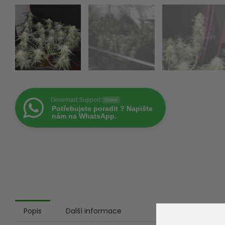
Growmart Support
Online
Potřebujete poradit ? Napište
nám na WhatsApp.
Popis
Další informace