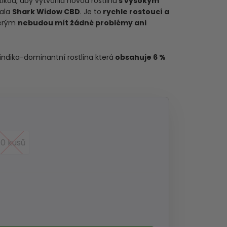
tikou, aby vytvořila novou rostlinu
s vysokým
vala
Shark Widow CBD
. Je to
rychle rostoucí a
terým
nebudou mít žádné problémy ani
indika-dominantní rostlina která
obsahuje 6 %
10 kusů
10 kusů