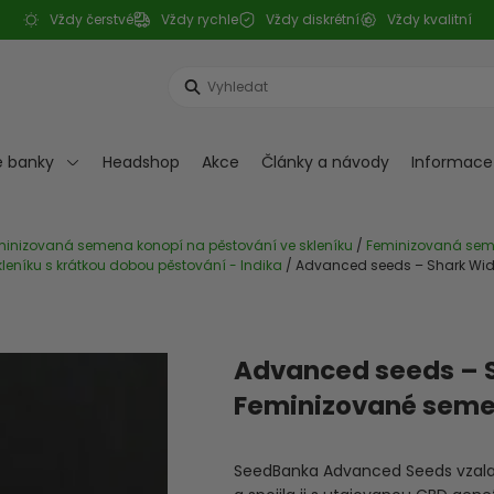
Vždy čerstvé
Vždy rychle
Vždy diskrétní
Vždy kvalitní
Search
...
 banky
Headshop
Akce
Články a návody
Informace
inizovaná semena konopí na pěstování ve skleníku
/
Feminizovaná seme
eníku s krátkou dobou pěstování - Indika
/ Advanced seeds – Shark Wi
Advanced seeds – 
Feminizované seme
SeedBanka Advanced Seeds vzala