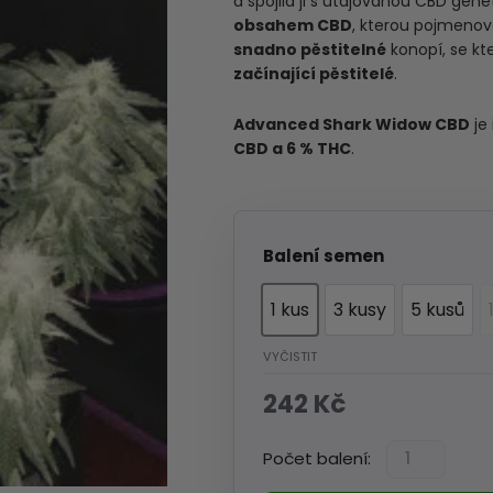
a spojila ji s utajovanou CBD gene
obsahem CBD
, kterou pojmeno
snadno pěstitelné
konopí, se k
začínající pěstitelé
.
Advanced Shark Widow CBD
je 
CBD a 6 % THC
.
Balení semen
1 kus
3 kusy
5 kusů
1 kus
3 kusy
5 kusů
VYČISTIT
242
Kč
Advanced
Počet balení:
seeds