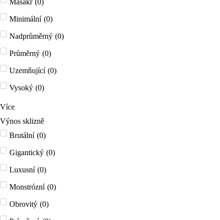
Masakr
(
0
)
Minimální
(
0
)
Nadprůměrný
(
0
)
Průměrný
(
0
)
Uzemňující
(
0
)
Vysoký
(
0
)
Více
Výnos sklizně
Brutální
(
0
)
Gigantický
(
0
)
Luxusní
(
0
)
Monstrózní
(
0
)
Obrovitý
(
0
)