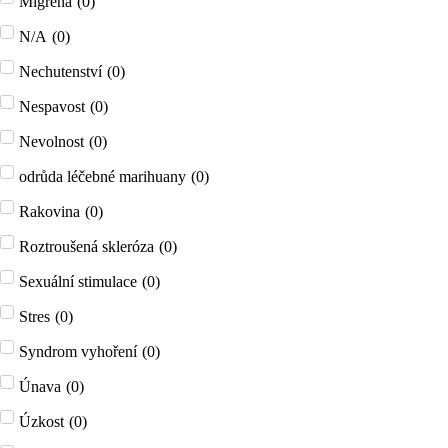
Migréna
(
0
)
N/A
(
0
)
Nechutenství
(
0
)
Nespavost
(
0
)
Nevolnost
(
0
)
odrůda léčebné marihuany
(
0
)
Rakovina
(
0
)
Roztroušená skleróza
(
0
)
Sexuální stimulace
(
0
)
Stres
(
0
)
Syndrom vyhoření
(
0
)
Únava
(
0
)
Úzkost
(
0
)