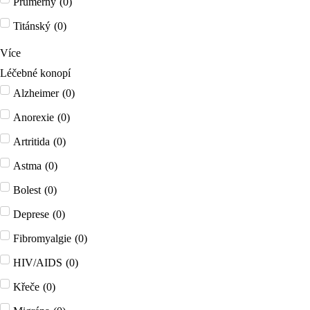
Průměrný
(
0
)
Titánský
(
0
)
Více
Léčebné konopí
Alzheimer
(
0
)
Anorexie
(
0
)
Artritida
(
0
)
Astma
(
0
)
Bolest
(
0
)
Deprese
(
0
)
Fibromyalgie
(
0
)
HIV/AIDS
(
0
)
Křeče
(
0
)