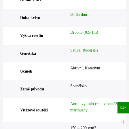
56-65 dnů
Doba květu
Drobná (0,5-1m)
Výška rostlin
Sativa
,
Ruderalis
Genetika
Aktivní, Kreativní
Účinek
Španělsko
Země původu
Ano – vyhrálo cenu v soutěži
CZK
Vítězové soutěží
marihuany
150 – 200 g/m2