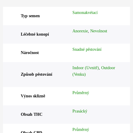
Samonakvétací
Typ semen
Anorexie
,
Nevolnost
Léčebné konopí
Snadné pěstování
Náročnost
Indoor (Uvnitř)
,
Outdoor
Způsob pěstování
(Venku)
Průměrný
Výnos sklizně
Prasácký
Obsah THC
Průměrný
Obsah CBD