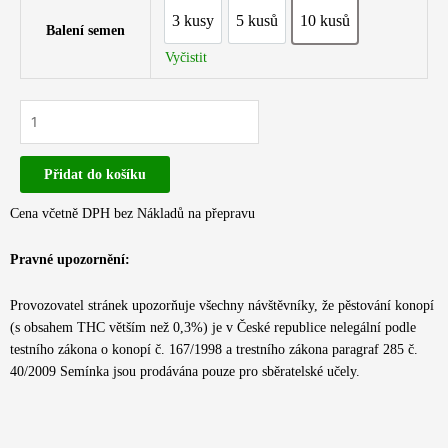
3 kusy
5 kusů
10 kusů
3 kusy
5 kusů
10 kusů
Balení semen
Vyčistit
Royal
Queen
Seeds
Přidat do košíku
-
ROYAL
Cena včetně DPH bez Nákladů na přepravu
DWARF
|
Pravné upozornění:
Samonakvétací
semínka
Provozovatel stránek upozorňuje všechny návštěvníky, že pěstování konopí
konopí
(s obsahem THC větším než 0,3%) je v České republice nelegální podle
množství
testního zákona o konopí č. 167/1998 a trestního zákona paragraf 285 č.
40/2009 Semínka jsou prodávána pouze pro sběratelské učely.