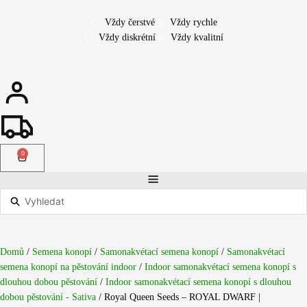
Přeskočit
na
Vždy čerstvé
Vždy rychle
obsah
Vždy diskrétní
Vždy kvalitní
0
Cart
Search
...
Domů
/
Semena konopí
/
Samonakvétací semena konopí
/
Samonakvétací
semena konopí na pěstování indoor
/
Indoor samonakvétací semena konopí s
dlouhou dobou pěstování
/
Indoor samonakvétací semena konopí s dlouhou
dobou pěstování - Sativa
/ Royal Queen Seeds – ROYAL DWARF |