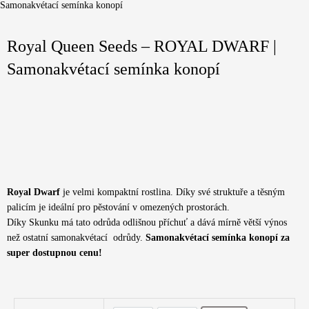
Samonakvétací semínka konopí
Royal Queen Seeds – ROYAL DWARF |
Samonakvétací semínka konopí
Royal Dwarf
je velmi kompaktní rostlina. Díky své struktuře a těsným
palicím je ideální pro pěstování v omezených prostorách.
Díky Skunku má tato odrůda odlišnou příchuť a dává mírně větší výnos
než ostatní samonakvétací odrůdy.
Samonakvétací semínka konopí za
super dostupnou cenu!