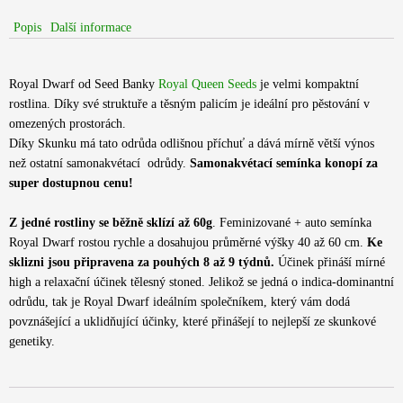
Popis
Další informace
Royal Dwarf od Seed Banky
Royal Queen Seeds
je velmi kompaktní
rostlina. Díky své struktuře a těsným palicím je ideální pro pěstování v
omezených prostorách.
Díky Skunku má tato odrůda odlišnou příchuť a dává mírně větší výnos
než ostatní samonakvétací odrůdy.
Samonakvétací semínka konopí za
super dostupnou cenu!
Z jedné rostliny se běžně sklízí až 60g
. Feminizované + auto semínka
Royal Dwarf rostou rychle a dosahujou průměrné výšky 40 až 60 cm.
Ke
sklizni jsou připravena za pouhých 8 až 9 týdnů.
Účinek přináší mírné
high a relaxační účinek tělesný stoned. Jelikož se jedná o indica-dominantní
odrůdu, tak je Royal Dwarf ideálním společníkem, který vám dodá
povznášející a uklidňující účinky, které přinášejí to nejlepší ze skunkové
genetiky.