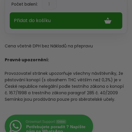
Zelená
Počet balení:
Země
-
Přidat do košíku
CBD
náplasti
12
ks
Cena včetně DPH bez Nákladů na přepravu
množství
Pravné upozornění:
Provozovatel stránek upozorňuje všechny návštěvníky, že
pěstování konopí (s obsahem THC větším než 0,3%) je v
České republice nelegální podle testního zákona o konopí
č. 167/1998 a trestního zákona paragraf 285 č. 40/2009
Semínka jsou prodávána pouze pro sběratelské učely.
Growmart Support
Online
Potřebujete poradit ? Napište
nám na WhatsApp.