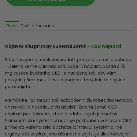
Popis
Další informace
Objavte sílu prírody s Zelená Země –
CBD náplasti
Představujeme revoluční produkt pro vaše zdraví a pohodu
– Zelená Země CBD náplasti. Sada 12 náplastí, každá s 20
mg vysoce kvalitního CBD, je navržena tak, aby vám
poskytla přirozenou úlevu a podporu tam, kde to nejvíce
potřebujete.
Přemýšlíte, jak zlepšit svůj každodenní život bez zbytečných
chemikálií a nežádoucích účinků? Zelená Země CBD
náplasti jsou řešením, které hledáte. Jejich jedinečný
transdermální systém umožňuje postupné uvolňování CBD
přímo do vašeho těla, obcházející trávicí systém a jiné
orgány, což zvyšuje jeho účinnost a zajišťuje dlouhotrvající