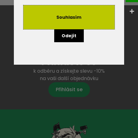
Souhlasím
Odejít
Přihlaste se
k odběru a získejte slevu -10%
na vaši další objednávku
Přihlásit se