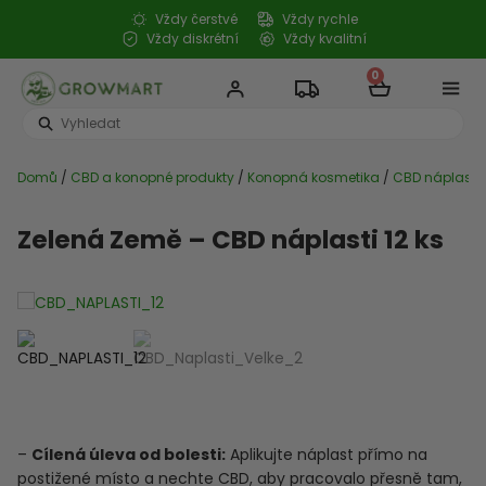
Přeskočit
Vždy čerstvé
Vždy rychle
na
Vždy diskrétní
Vždy kvalitní
obsah
0
Cart
Search
...
Domů
/
CBD a konopné produkty
/
Konopná kosmetika
/
CBD náplasti
Zelená Země – CBD náplasti 12 ks
–
Cílená úleva od bolesti:
Aplikujte náplast přímo na
postižené místo a nechte CBD, aby pracovalo přesně tam,