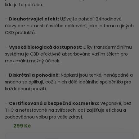
kde je to potřeba.
–
Dlouhotrvající efekt:
Užívejte pohodlí 24hodinové
úlevy bez nutnosti častého aplikování, jako je tomu u jiných
CBD produktů.
–
Vysoká biologická dostupnost:
Díky transdermálnímu
systému je CBD efektivně absorbováno vaším tělem pro
maximální možný účinek.
–
Diskrétní a pohodlné:
Náplasti jsou tenké, nenápadné a
snadno se aplikují, což z nich dělá ideálního společníka pro
každodenní použití.
–
Certifikovaná a bezpečná kosmetika:
Veganské, bez
THC a netestované na zvířatech, což zajišťuje etickou a
zodpovědnou volbu pro vaše zdraví.
299
Kč