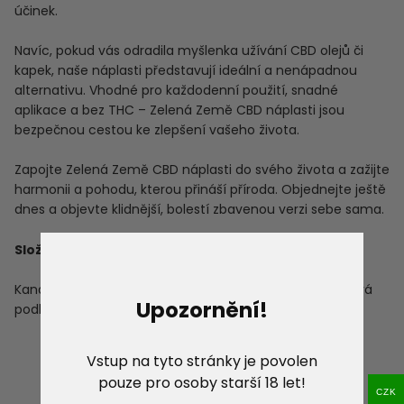
účinek.
Navíc, pokud vás odradila myšlenka užívání CBD olejů či
kapek, naše náplasti představují ideální a nenápadnou
alternativu. Vhodné pro každodenní použití, snadné
aplikace a bez THC – Zelená Země CBD náplasti jsou
bezpečnou cestou ke zlepšení vašeho života.
Zapojte Zelená Země CBD náplasti do svého života a zažijte
harmonii a pohodu, kterou přináší příroda. Objednejte ještě
dnes a objevte klidnější, bolestí zbavenou verzi sebe sama.
Složení:
Kanabidiol (CBD), Samotvrdnoucí lepidlo, Polyethylenová
Upozornění!
podkladová fólie
Vstup na tyto stránky je povolen
pouze pro osoby starší 18 let!
CZK