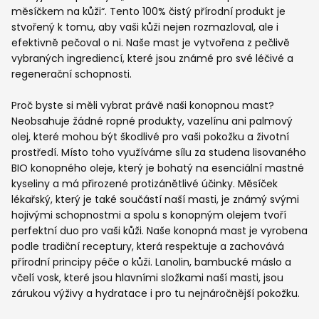
měsíčkem na kůži“. Tento 100% čistý přírodní produkt je
stvořený k tomu, aby vaši kůži nejen rozmazloval, ale i
efektivně pečoval o ni. Naše mast je vytvořena z pečlivě
vybraných ingrediencí, které jsou známé pro své léčivé a
regenerační schopnosti.
Proč byste si měli vybrat právě naši konopnou mast?
Neobsahuje žádné ropné produkty, vazelínu ani palmový
olej, které mohou být škodlivé pro vaši pokožku a životní
prostředí. Místo toho využíváme sílu za studena lisovaného
BIO konopného oleje, který je bohatý na esenciální mastné
kyseliny a má přirozené protizánětlivé účinky. Měsíček
lékařský, který je také součástí naší masti, je známý svými
hojivými schopnostmi a spolu s konopným olejem tvoří
perfektní duo pro vaši kůži. Naše konopná mast je vyrobena
podle tradiční receptury, která respektuje a zachovává
přírodní principy péče o kůži. Lanolin, bambucké máslo a
včelí vosk, které jsou hlavními složkami naší masti, jsou
zárukou výživy a hydratace i pro tu nejnáročnější pokožku.