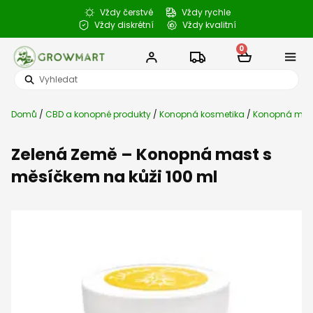
Přeskočit
Vždy čerstvé
Vždy rychle
na
Vždy diskrétní
Vždy kvalitní
obsah
0
Cart
Search
Semena k
CBD a konop
Semenné b
Články a 
...
Domů
/
CBD a konopné produkty
/
Konopná kosmetika
/
Konopná mas
Zelená Země – Konopná mast s
měsíčkem na kůži 100 ml