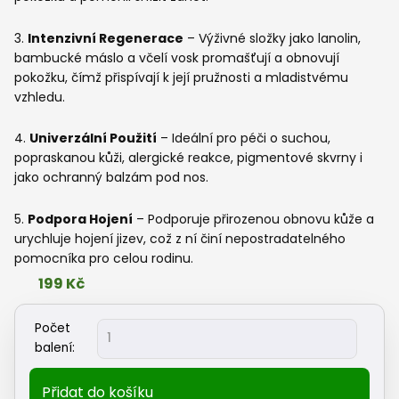
3.
Intenzivní Regenerace
– Výživné složky jako lanolin,
bambucké máslo a včelí vosk promašťují a obnovují
pokožku, čímž přispívají k její pružnosti a mladistvému
vzhledu.
4.
Univerzální Použití
– Ideální pro péči o suchou,
popraskanou kůži, alergické reakce, pigmentové skvrny i
jako ochranný balzám pod nos.
5.
Podpora Hojení
– Podporuje přirozenou obnovu kůže a
urychluje hojení jizev, což z ní činí nepostradatelného
pomocníka pro celou rodinu.
199
Kč
Zelená
Počet
Země
balení:
-
Konopná
Přidat do košíku