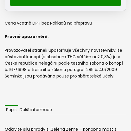
mast
s
měsíčkem
na
Cena včetně DPH bez Nákladů na přepravu
kůži
100
Pravné upozornění:
ml
množství
Provozovatel stránek upozorňuje všechny návštěvníky, že
pěstování konopí (s obsahem THC větším než 0,3%) je v
České republice nelegální podle testního zákona o konopí
č. 167/1998 a trestního zákona paragraf 285 č. 40/2009
Semínka jsou prodávána pouze pro sběratelské učely.
Popis
Další informace
Odkryjte sílu přírody s „Zelená Země – Konopná mast s